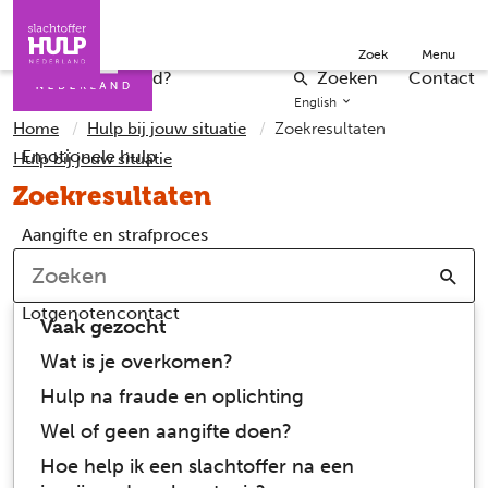
Direct naar de inhoud
Direct naar de contact
Slachtoffers
Jongeren
Over ons
Zoek
Menu
Iemand helpen
Professionals
Word vrijwilliger
Wat is er gebeurd?
Zoeken
Contact
English
Home
Hulp bij jouw situatie
Zoekresultaten
Emotionele hulp
Hulp bij jouw situatie
Zoekresultaten
Aangifte en strafproces
Zoe
Lotgenotencontact
Vaak gezocht
Wat is je overkomen?
Hulp na fraude en oplichting
Wel of geen aangifte doen?
Hoe help ik een slachtoffer na een