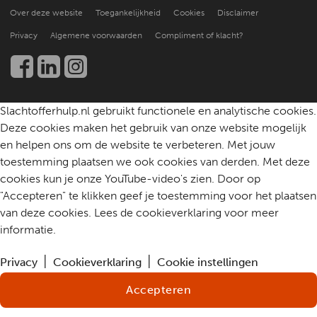
Praktische ondersteuning
Over deze website
Toegankelijkheid
Cookies
Disclaimer
Beter leren helpen
Nieuws en publicaties
Kennis en onderzoek
Privacy
Algemene voorwaarden
Compliment of klacht?
Werken bij
Een slachtoffer helpen
Community
Contact
Slachtofferhulp.nl gebruikt functionele en analytische cookies.
Deze cookies maken het gebruik van onze website mogelijk
en helpen ons om de website te verbeteren. Met jouw
toestemming plaatsen we ook cookies van derden. Met deze
cookies kun je onze YouTube-video's zien. Door op
"Accepteren" te klikken geef je toestemming voor het plaatsen
van deze cookies. Lees de cookieverklaring voor meer
informatie.
Privacy
Cookieverklaring
Cookie instellingen
Accepteren