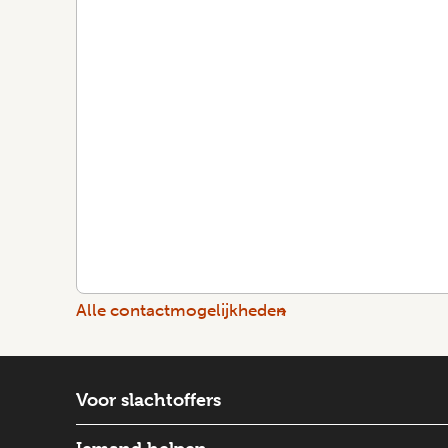
Alle contactmogelijkheden
Voor slachtoffers
Wat is er gebeurd?