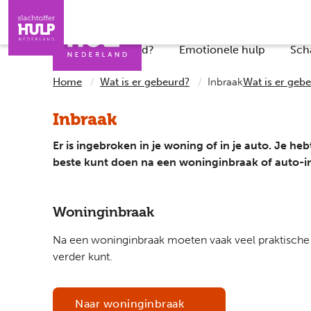
Direct naar de inhoud
Direct naar de contact
Slachtoffers
Jongeren
Iemand helpen
Professionals
Wat is er gebeurd?
Emotionele hulp
Sch
Home
Wat is er gebeurd?
Inbraak
Wat is er geb
Inbraak
Er is ingebroken in je woning of in je auto. Je heb
beste kunt doen na een woninginbraak of auto-i
Woninginbraak
Na een woninginbraak moeten vaak veel praktische za
verder kunt.
Naar woninginbraak