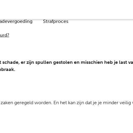
Co
adevergoeding
Strafproces
eurd?
t schade, er zijn spullen gestolen en misschien heb je last v
nbraak.
ken geregeld worden. En het kan zijn dat je je minder veilig 