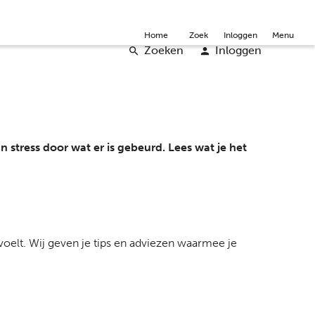
mmunity
Over ons
Doneer
Word vrijwilliger
English
Home
Zoek
Inloggen
Menu
Zoeken
Inloggen
an stress door wat er is gebeurd. Lees wat je het
voelt. Wij geven je tips en adviezen waarmee je