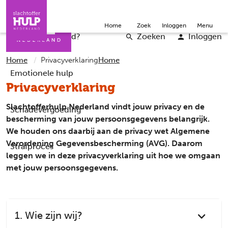
Direct naar de inhoud
Direct naar de contact
Slachtoffers
Jongeren
Community
Over ons
Doneer
Home
Zoek
Inloggen
Menu
Iemand helpen
Professionals
Word vrijwilliger
English
Wat is er gebeurd?
Zoeken
Inloggen
Home
Privacyverklaring
Home
Emotionele hulp
Privacyverklaring
Slachtofferhulp Nederland vindt jouw privacy en de
Schadevergoeding
bescherming van jouw persoonsgegevens belangrijk.
We houden ons daarbij aan de privacy wet Algemene
Verordening Gegevensbescherming (AVG). Daarom
Strafproces
leggen we in deze privacyverklaring uit hoe we omgaan
met jouw persoonsgegevens.
1. Wie zijn wij?