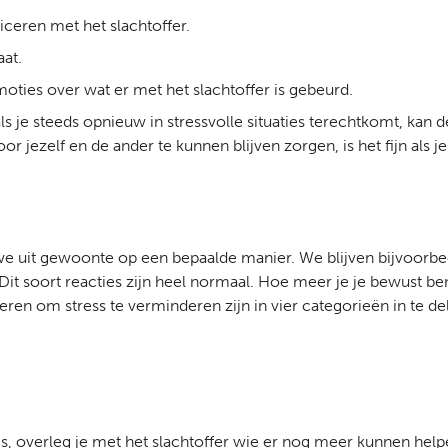
ceren met het slachtoffer.
aat.
moties over wat er met het slachtoffer is gebeurd.
ls je steeds opnieuw in stressvolle situaties terechtkomt, kan d
 jezelf en de ander te kunnen blijven zorgen, is het fijn als j
we uit gewoonte op een bepaalde manier. We blijven bijvoorbee
 soort reacties zijn heel normaal. Hoe meer je je bewust bent v
en om stress te verminderen zijn in vier categorieën in te dele
 is, overleg je met het slachtoffer wie er nog meer kunnen help