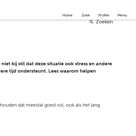
Community
Over ons
Doneer
English
Home
Zoek
Profiel
Menu
Zoeken
iet bij stil dat deze situatie ook stress en andere
angere tijd ondersteunt. Lees waarom helpen
houden dat meestal goed vol, ook als het lang