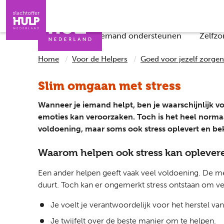
Direct naar de inhoud
Direct naar de contact
Slachtoffers
Jongeren
Iemand helpen
Professionals
Checklists
Iemand ondersteunen
Zelfzo
Home
Voor de Helpers
Goed voor jezelf zorgen
Slim omgaan met stress
Wanneer je iemand helpt, ben je waarschijnlijk voo
emoties kan veroorzaken. Toch is het heel normaal
voldoening, maar soms ook stress oplevert en bek
Waarom helpen ook stress kan oplever
Een ander helpen geeft vaak veel voldoening. De m
duurt. Toch kan er ongemerkt stress ontstaan om v
Je voelt je verantwoordelijk voor het herstel van 
Je twijfelt over de beste manier om te helpen.