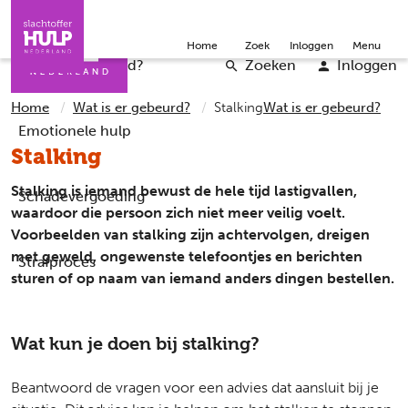
Direct naar de inhoud
Direct naar de contact
Slachtoffers
Jongeren
Community
Over ons
Doneer
Home
Zoek
Inloggen
Menu
Iemand helpen
Professionals
Word vrijwilliger
English
Wat is er gebeurd?
Zoeken
Inloggen
Home
Wat is er gebeurd?
Stalking
Wat is er gebeurd?
Emotionele hulp
Stalking
Stalking is iemand bewust de hele tijd lastigvallen,
Schadevergoeding
waardoor die persoon zich niet meer veilig voelt.
Voorbeelden van stalking zijn achtervolgen, dreigen
met geweld, ongewenste telefoontjes en berichten
Strafproces
sturen of op naam van iemand anders dingen bestellen.
Wat kun je doen bij stalking?
Beantwoord de vragen voor een advies dat aansluit bij je