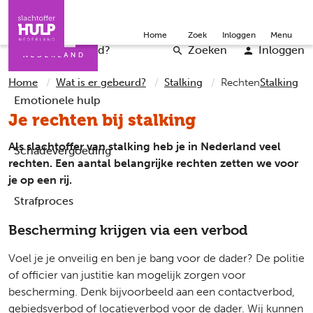
Direct naar de inhoud
Direct naar de contact
Slachtoffers
Jongeren
Community
Over ons
Doneer
Home
Zoek
Inloggen
Menu
Iemand helpen
Professionals
Word vrijwilliger
English
Wat is er gebeurd?
Zoeken
Inloggen
Home
Wat is er gebeurd?
Stalking
Rechten
Stalking
Emotionele hulp
Je rechten bij stalking
Als slachtoffer van stalking heb je in Nederland veel
Schadevergoeding
rechten. Een aantal belangrijke rechten zetten we voor
je op een rij.
Strafproces
Bescherming krijgen via een verbod
Voel je je onveilig en ben je bang voor de dader? De politie
of officier van justitie kan mogelijk zorgen voor
bescherming. Denk bijvoorbeeld aan een contactverbod,
gebiedsverbod of locatieverbod voor de dader. Wij kunnen