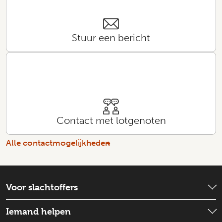
Stuur een bericht
Contact met lotgenoten
Alle contactmogelijkheden
Voor slachtoffers
Wat is er gebeurd?
Iemand helpen