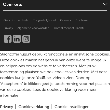
Strafproces
Wat is de situatie
Over ons
Goed voor jezelf zorgen
Een slachtoffer doorverwijzen
Hoe doen anderen het?
Over ons
Praktische ondersteuning
Over deze website
Toegankelijkheid
Cookies
Disclaimer
Beter leren helpen
Nieuws en publicaties
Kennis en onderzoek
Privacy
Algemene voorwaarden
Compliment of klacht?
Werken bij
Een slachtoffer helpen
Community
Contact
Slachtofferhulp.nl gebruikt functionele en analytische cookies.
Deze cookies maken het gebruik van onze website mogelijk
en helpen ons om de website te verbeteren. Met jouw
toestemming plaatsen we ook cookies van derden. Met deze
cookies kun je onze YouTube-video's zien. Door op
"Accepteren" te klikken geef je toestemming voor het plaatsen
van deze cookies. Lees de cookieverklaring voor meer
informatie.
Privacy
Cookieverklaring
Cookie instellingen