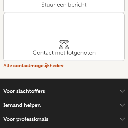
Stuur een bericht
Contact met lotgenoten
Alle contactmogelijkheden
Voor slachtoffers
Wat is er gebeurd?
Iemand helpen
Emotionele hulp
Check wat je kunt doen
Voor professionals
Schadevergoeding
Iemand ondersteunen