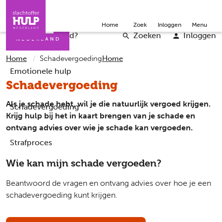
Direct naar de inhoud
Direct naar de contact
Slachtoffers
Jongeren
Community
Over ons
Doneer
Home
Zoek
Inloggen
Menu
Iemand helpen
Professionals
Word vrijwilliger
English
Wat is er gebeurd?
Zoeken
Inloggen
Home
Schadevergoeding
Home
Emotionele hulp
Schadevergoeding
Als je schade hebt, wil je die natuurlijk vergoed krijgen.
Schadevergoeding
Krijg hulp bij het in kaart brengen van je schade en
ontvang advies over wie je schade kan vergoeden.
Strafproces
Wie kan mijn schade vergoeden?
Beantwoord de vragen en ontvang advies over hoe je een
schadevergoeding kunt krijgen.