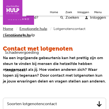
Direct naar de inhoud
Direct naar de contact
Slachtoffers
Jongeren
Community
Over ons
Doneer
Home
Zoek
Inloggen
Menu
Iemand helpen
Professionals
Word vrijwilliger
English
Wat is er gebeurd?
Zoeken
Inloggen
Home
Emotionele hulp
Lotgenotencontact
Emotionele hulp
Emotionele hulp
Contact met lotgenoten
Schadevergoeding
Na een ingrijpende gebeurtenis kan het prettig zijn om
steun te vinden bij mensen die hetzelfde hebben
meegemaakt als jij. Hoe voelen anderen zich? Waar
Strafproces
lopen zij tegenaan? Door contact met lotgenoten kun
je jouw ervaringen delen en vragen stellen aan anderen.
Soorten lotgenotencontact