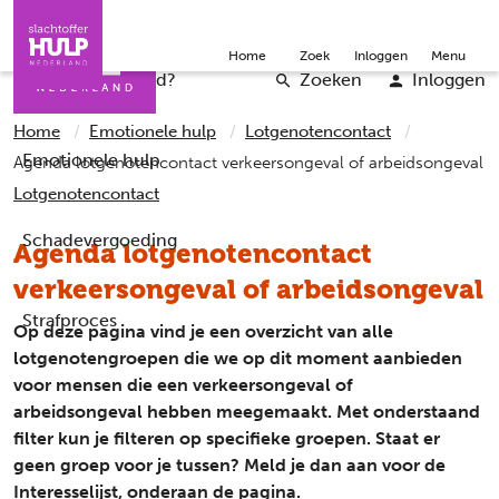
Direct naar de inhoud
Direct naar de contact
Slachtoffers
Jongeren
Community
Over ons
Doneer
Home
Zoek
Inloggen
Menu
Iemand helpen
Professionals
Word vrijwilliger
English
Wat is er gebeurd?
Zoeken
Inloggen
Home
Emotionele hulp
Lotgenotencontact
Emotionele hulp
Agenda lotgenotencontact verkeersongeval of arbeidsongeval
Lotgenotencontact
Schadevergoeding
Agenda lotgenotencontact
verkeersongeval of arbeidsongeval
Strafproces
Op deze pagina vind je een overzicht van alle
lotgenotengroepen die we op dit moment aanbieden
voor mensen die een verkeersongeval of
arbeidsongeval hebben meegemaakt. Met onderstaand
filter kun je filteren op specifieke groepen. Staat er
geen groep voor je tussen? Meld je dan aan voor de
Interesselijst, onderaan de pagina.