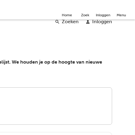
mmunity
Over ons
Doneer
Word vrijwilliger
English
Home
Zoek
Inloggen
Menu
Zoeken
Inloggen
elijst. We houden je op de hoogte van nieuwe