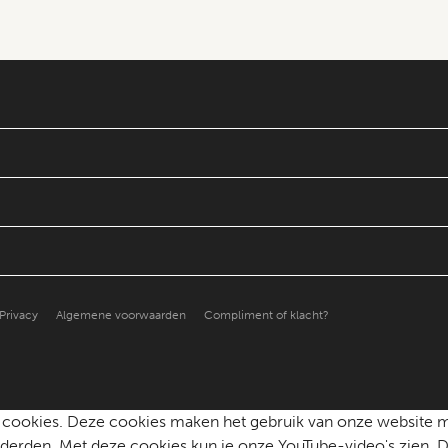
Privacy
Algemene voorwaarden
Compliment of klacht?
che cookies. Deze cookies maken het gebruik van onze website 
erden. Met deze cookies kun je onze YouTube-video's zien. D