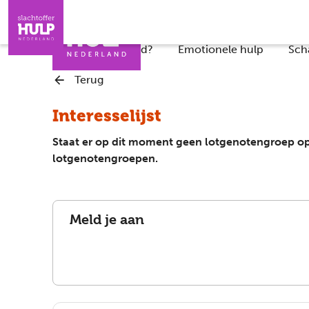
Direct naar de inhoud
Direct naar de contact
Slachtoffers
Jongeren
Iemand helpen
Professionals
Wat is er gebeurd?
Emotionele hulp
Sch
Terug
Interesselijst
Staat er op dit moment geen lotgenotengroep op d
lotgenotengroepen.
Meld je aan