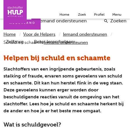
Direct naar de inhoud
Direct naar de contact
Slachtoffers
Jongeren
Community
Over ons
Home
Zoek
Profiel
Menu
Iemand helpen
Professionals
Doneer
English
Checklists
Iemand ondersteunen
Zoeken
Home
Voor de Helpers
Iemand ondersteunen
Zelfzorg
Beter leren helpen
Schuld en schaamte
Iemand ondersteunen
Helpen bij schuld en schaamte
Slachtoffers van een ingrijpende gebeurtenis, zoals
stalking of fraude, ervaren soms gevoelens van schuld
en schaamte. Dit kan hun herstel flink in de weg staan.
Deze gevoelens kunnen erger worden door
beschuldigende reacties vanuit de omgeving van het
slachtoffer. Lees hoe je schuld en schaamte herkent bij
de ander en hoe je er het beste mee omgaat.
Wat is schuldgevoel?