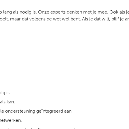
 zo lang als nodig
is. Onze
experts denken met je mee. Ook als j
voelt, maar dat volgens de wet wel bent.
Als je dat wilt,
blijf je 
ig is.
als kan.
ale ondersteuning geïntegreerd aan.
 netwerken.