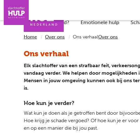
Direct naar de inhoud
Direct naar de contact
Slachtoffers
Jongeren
Iemand helpen
Professionals
Wat is er gebeurd?
Emotionele hulp
Sch
Home
Over ons
Ons verhaal
Over ons
Ons verhaal
Elk slachtoffer van een strafbaar feit, verkeers
vandaag verder. We helpen door mogelijkheden in
Mensen in jouw omgeving kunnen ook bij ons terec
is.
Hoe kun je verder?​
Wat kun je doen als je getroffen bent door bijvoorb
Hoe krijg je schade vergoed?
Of hoe kun je er voor
en op
een manier die bij jou past.