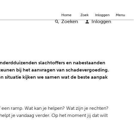
mmunity
Over ons
Doneer
Word vrijwilliger
English
Home
Zoek
Inloggen
Menu
Zoeken
Inloggen
 honderdduizenden slachtoffers en nabestaanden
steunen bij het aanvragen van schadevergoeding.
en situatie kijken we samen wat de beste aanpak
 een ramp. Wat kan je helpen? Wat zijn je
rechten?
helpt je vandaag verder. Op het moment jij dat wilt