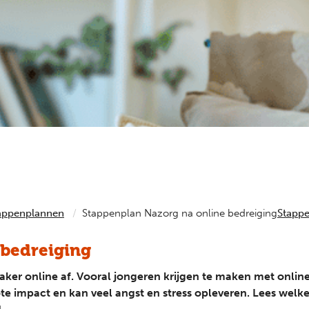
meegemaakt? Het Platform voor Professionals geeft antwoord op e
appenplannen
Stappenplan Nazorg na online bedreiging
Stapp
 bedreiging
aker online af. Vooral jongeren krijgen te maken met online
ote impact en kan veel angst en stress opleveren. Lees welk