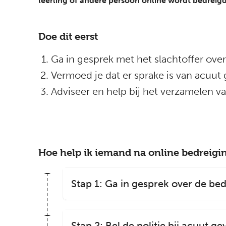
leerling of andere persoon online wordt bedreigd
Doe dit eerst
Ga in gesprek met het slachtoffer ove
Vermoed je dat er sprake is van acuut g
Adviseer en help bij het verzamelen v
Hoe help ik iemand na online bedreigi
Stap 1: Ga in gesprek over de be
Stap 2: Bel de politie bij acuut ge