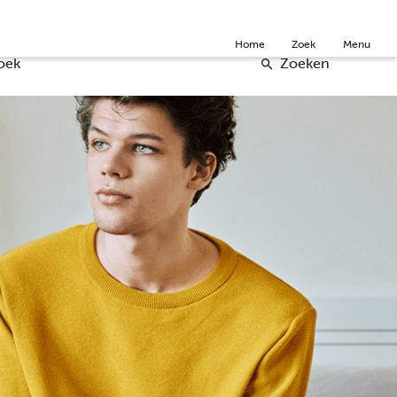
Community
Over ons
Doneer
English
Home
Zoek
Menu
oek
Zoeken