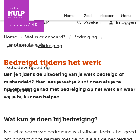
Direct naar de inhoud
Direct naar de contact
Slachtoffers
Jongeren
Community
Over ons
Doneer
Home
Zoek
Inloggen
Menu
Iemand helpen
Professionals
Word vrijwilliger
English
Wat is er gebeurd?
Zoeken
Inloggen
Home
Wat is er gebeurd?
Bedreiging
Emotionele hulp
Tijdens het werk
Bedreiging
Bedreigd tijdens het werk
Schadevergoeding
Ben je tijdens de uitvoering van je werk bedreigd of
mishandeld? Hier lees je wat je kunt doen als je te
maken hebt gehad met bedreiging op het werk en waar
Strafproces
wij je bij kunnen helpen.
Wat kun je doen bij bedreiging?
Niet elke vorm van bedreiging is strafbaar. Toch is het goed
om contact op te nemen met de politie als de bedreiging