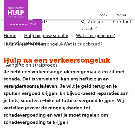
Direct naar de inhoud
Direct naar de contact
Slachtoffers
Jongeren
Over ons
Zoek
Menu
Iemand helpen
Professionals
Word vrijwilliger
Wat is er gebeurd?
Zoeken
Contact
English
Home
Hulp bij jouw situatie
Wat is er gebeurd?
Emotionele hulp
Hulp na een verkeersongeluk
Wat is er gebeurd?
Hulp na een verkeersongeluk
Aangifte en strafproces
Je hebt een verkeersongeluk meegemaakt en zit met
schade. Dat is vervelend, kan erg heftig zijn en
verandert soms je leven. Je wilt je geld terug en je
Lotgenotencontact
spullen vergoed krijgen. En bijvoorbeeld reparaties aan
je fiets, scooter, e-bike of fatbike vergoed krijgen. Wij
vertellen je over de mogelijkheden tot
schadevergoeding en wat je moet regelen om
schadevergoeding te krijgen.