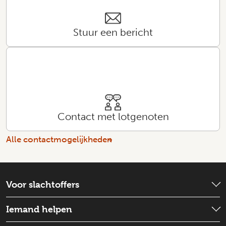
Stuur een bericht
Contact met lotgenoten
Alle contactmogelijkheden
Voor slachtoffers
Wat is er gebeurd?
Iemand helpen
Emotionele hulp