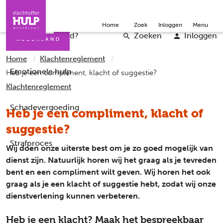
Direct naar de inhoud
Direct naar de contact
Slachtoffers
Jongeren
Community
Over ons
Doneer
Home
Zoek
Inloggen
Menu
Iemand helpen
Professionals
Word vrijwilliger
English
Wat is er gebeurd?
Zoeken
Inloggen
Home
Klachtenreglement
Emotionele hulp
Heb je een compliment, klacht of suggestie?
Klachtenreglement
Schadevergoeding
Heb je een compliment, klacht of
suggestie?
Strafproces
Wij doen onze uiterste best om je zo goed mogelijk van
dienst zijn. Natuurlijk horen wij het graag als je tevreden
bent en een compliment wilt geven. Wij horen het ook
graag als je een klacht of suggestie hebt, zodat wij onze
dienstverlening kunnen verbeteren.
Heb je een klacht? Maak het bespreekbaar