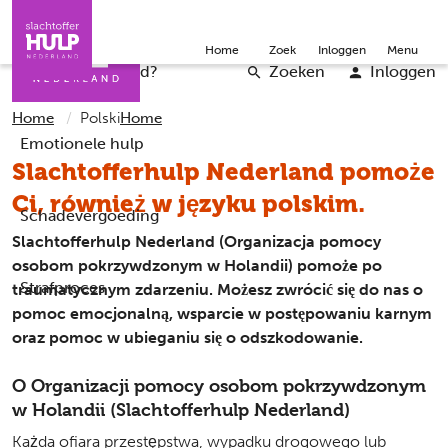
Direct naar de inhoud
Direct naar de contact
Slachtoffers
Jongeren
Community
Over ons
Doneer
Home
Zoek
Inloggen
Menu
Iemand helpen
Professionals
Word vrijwilliger
English
Wat is er gebeurd?
Zoeken
Inloggen
Home
Polski
Home
Emotionele hulp
Slachtofferhulp Nederland pomoże
Ci, również w języku polskim.
Schadevergoeding
Slachtofferhulp Nederland (Organizacja pomocy
osobom pokrzywdzonym w Holandii) pomoże po
Strafproces
traumatycznym zdarzeniu. Możesz zwrócić się do nas o
pomoc emocjonalną, wsparcie w postępowaniu karnym
oraz pomoc w ubieganiu się o odszkodowanie.
O Organizacji pomocy osobom pokrzywdzonym
w Holandii (Slachtofferhulp Nederland)
Każda ofiara przestępstwa, wypadku drogowego lub