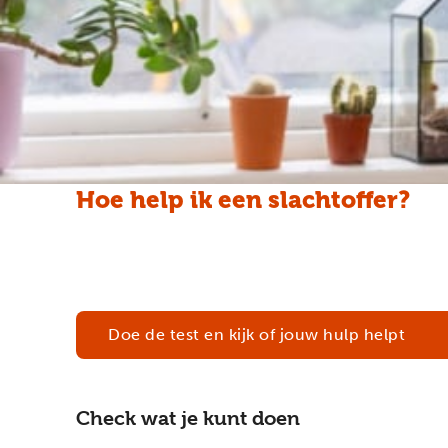
Hoe help ik een slachtoffer?
Als iemand in je omgeving een ingrijpende gebeurt
voor jou prettig is.
Doe de test en kijk of jouw hulp helpt
Check wat je kunt doen