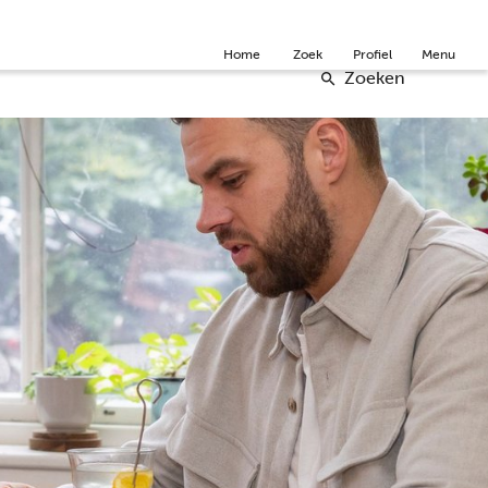
Community
Over ons
Doneer
English
Home
Zoek
Profiel
Menu
Zoeken