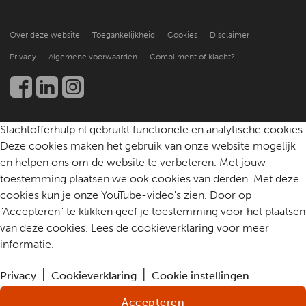
Een slachtoffer doorverwijzen
Hoe doen anderen het?
Over ons
Praktische ondersteuning
Over deze website
Toegankelijkheid
Cookies
Disclaimer
Beter leren helpen
Nieuws en publicaties
Kennis en onderzoek
Privacy
Algemene voorwaarden
Compliment of klacht?
Werken bij
Een slachtoffer helpen
Community
Contact
Slachtofferhulp.nl gebruikt functionele en analytische cookies.
Deze cookies maken het gebruik van onze website mogelijk
en helpen ons om de website te verbeteren. Met jouw
toestemming plaatsen we ook cookies van derden. Met deze
cookies kun je onze YouTube-video's zien. Door op
"Accepteren" te klikken geef je toestemming voor het plaatsen
van deze cookies. Lees de cookieverklaring voor meer
informatie.
Privacy
Cookieverklaring
Cookie instellingen
Accepteren