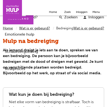
Direct naar de inhoud
Direct naar de contact
Slachtoffers
Jongeren
Community
Over ons
Doneer
Home
Zoek
Inloggen
Menu
Iemand helpen
Professionals
Word vrijwilliger
English
Wat is er gebeurd?
Zoeken
Inloggen
Home
Wat is er gebeurd?
Bedreiging
Wat is er gebeurd?
Emotionele hulp
Hulp na bedreiging
Als iemand dreigt je iets aan te doen, spreken we van
Schadevergoeding
een bedreiging. De persoon kan je bijvoorbeeld
bedreigen met de dood of dreigen met geweld. Je kunt
op verschillende plaatsen worden bedreigd.
Strafproces
Bijvoorbeeld op het werk, op straat of via social media.
Wat kun je doen bij bedreiging?
Niet elke vorm van bedreiging is strafbaar. Toch is