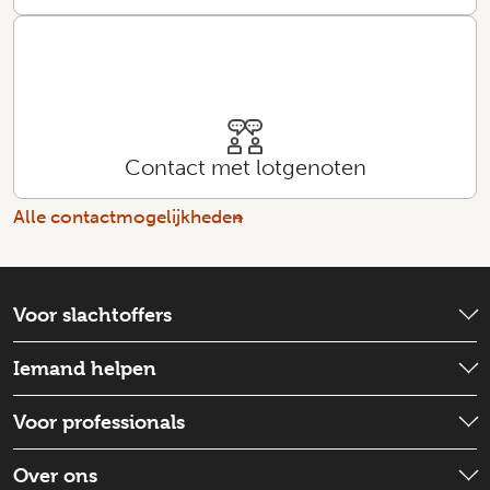
Contact met lotgenoten
Alle contactmogelijkheden
Voor slachtoffers
Wat is er gebeurd?
Iemand helpen
Emotionele hulp
Check wat je kunt doen
Voor professionals
Schadevergoeding
Iemand ondersteunen
Strafproces
Wat is de situatie
Over ons
Goed voor jezelf zorgen