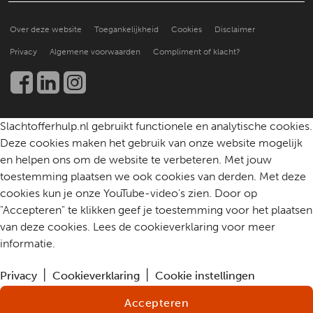
Een slachtoffer doorverwijzen
Hoe doen anderen het?
Over ons
Praktische ondersteuning
Over deze website
Toegankelijkheid
Cookies
Disclaimer
Beter leren helpen
Nieuws en publicaties
Kennis en onderzoek
Privacy
Algemene voorwaarden
Compliment of klacht?
Werken bij
Een slachtoffer helpen
Community
Contact
Slachtofferhulp.nl gebruikt functionele en analytische cookies.
Deze cookies maken het gebruik van onze website mogelijk
en helpen ons om de website te verbeteren. Met jouw
toestemming plaatsen we ook cookies van derden. Met deze
cookies kun je onze YouTube-video's zien. Door op
"Accepteren" te klikken geef je toestemming voor het plaatsen
van deze cookies. Lees de cookieverklaring voor meer
informatie.
Privacy
Cookieverklaring
Cookie instellingen
Accepteren