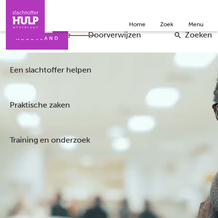
Direct naar de inhoud
Direct naar de contact
Slachtoffers
Jongeren
Community
Over ons
Home
Zoek
Menu
Iemand helpen
Professionals
Doneer
English
Wat is de situatie
Doorverwijzen
Zoeken
Een slachtoffer helpen
Praktische zaken
Training en onderzoek