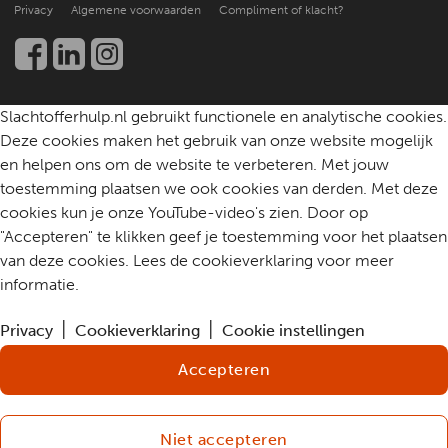
Kennis en onderzoek
Privacy
Algemene voorwaarden
Compliment of klacht?
Werken bij
Een slachtoffer helpen
Community
Contact
Slachtofferhulp.nl gebruikt functionele en analytische cookies.
Deze cookies maken het gebruik van onze website mogelijk
en helpen ons om de website te verbeteren. Met jouw
toestemming plaatsen we ook cookies van derden. Met deze
cookies kun je onze YouTube-video's zien. Door op
"Accepteren" te klikken geef je toestemming voor het plaatsen
van deze cookies. Lees de cookieverklaring voor meer
informatie.
Privacy
Cookieverklaring
Cookie instellingen
Accepteren
Niet accepteren