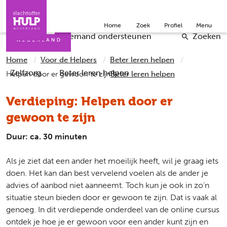
Direct naar de inhoud
Direct naar de contact
Slachtoffers
Jongeren
Community
Over ons
Home
Zoek
Profiel
Menu
Iemand helpen
Professionals
Doneer
English
Checklists
Iemand ondersteunen
Zoeken
Home
Voor de Helpers
Beter leren helpen
Zelfzorg
Beter leren helpen
Helpen door er gewoon te zijn
Beter leren helpen
Verdieping: Helpen door er
gewoon te zijn
Duur: ca. 30 minuten
Als je ziet dat een ander het moeilijk heeft, wil je graag iets
doen. Het kan dan best vervelend voelen als de ander je
advies of aanbod niet aanneemt. Toch kun je ook in zo’n
situatie steun bieden door er gewoon te zijn. Dat is vaak al
genoeg. In dit verdiepende onderdeel van de online cursus
ontdek je hoe je er gewoon voor een ander kunt zijn en