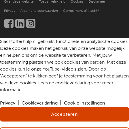
Over deze website
Toegankelijkheid
Cookies
Disclaimer
Beter leren helpen
Nieuws en publicaties
Kennis en onderzoek
Privacy
Algemene voorwaarden
Compliment of klacht?
Werken bij
Een slachtoffer helpen
Community
Contact
Slachtofferhulp.nl gebruikt functionele en analytische cookies.
Deze cookies maken het gebruik van onze website mogelijk
en helpen ons om de website te verbeteren. Met jouw
toestemming plaatsen we ook cookies van derden. Met deze
cookies kun je onze YouTube-video's zien. Door op
"Accepteren" te klikken geef je toestemming voor het plaatsen
van deze cookies. Lees de cookieverklaring voor meer
informatie.
Privacy
Cookieverklaring
Cookie instellingen
Accepteren