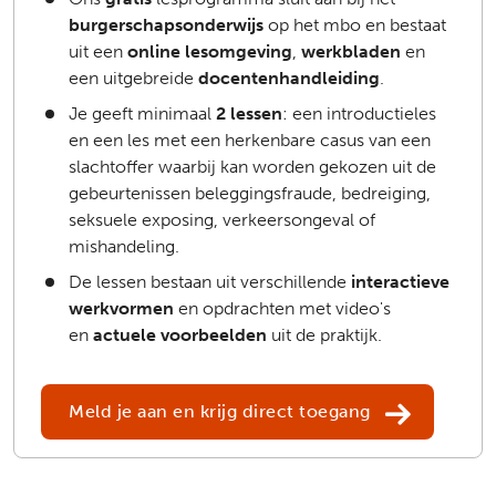
burgerschapsonderwijs
op het mbo en bestaat
uit een
online lesomgeving
,
werkbladen
en
een uitgebreide
docentenhandleiding
.
Je geeft minimaal
2 lessen
: een introductieles
en een les met een herkenbare casus van een
slachtoffer waarbij kan worden gekozen uit de
gebeurtenissen beleggingsfraude, bedreiging,
seksuele exposing, verkeersongeval of
mishandeling.
De lessen bestaan uit verschillende
interactieve
werkvormen
en opdrachten
met video's
en
actuele voorbeelden
uit de praktijk.
Meld je aan en krijg direct toegang