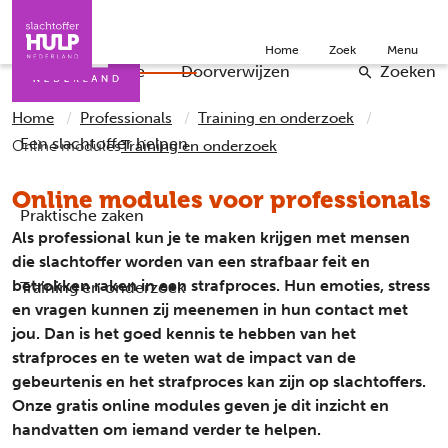
Direct naar de inhoud
Direct naar de contact
Slachtoffers
Jongeren
Community
Over ons
Home
Zoek
Menu
Iemand helpen
Professionals
Doneer
English
Wat is de situatie
Doorverwijzen
Zoeken
Home
Professionals
Training en onderzoek
Een slachtoffer helpen
Online modules
Training en onderzoek
Online modules voor professionals
Praktische zaken
Als professional kun je te maken krijgen met mensen
die slachtoffer worden van een strafbaar feit en
betrokken raken in een strafproces. Hun emoties, stress
Training en onderzoek
en vragen kunnen zij meenemen in hun contact met
jou. Dan is het goed kennis te hebben van het
strafproces en te weten wat de impact van de
gebeurtenis en het strafproces kan zijn op slachtoffers.
Onze gratis online modules geven je dit inzicht en
handvatten om iemand verder te helpen.