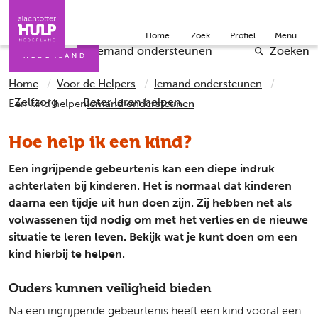
Direct naar de inhoud
Direct naar de contact
Slachtoffers
Jongeren
Community
Over ons
Home
Zoek
Profiel
Menu
Iemand helpen
Professionals
Doneer
English
Checklists
Iemand ondersteunen
Zoeken
Home
Voor de Helpers
Iemand ondersteunen
Zelfzorg
Beter leren helpen
Een kind helpen
Iemand ondersteunen
Hoe help ik een kind?
Een ingrijpende gebeurtenis kan een diepe indruk
achterlaten bij kinderen. Het is normaal dat kinderen
daarna een tijdje uit hun doen zijn. Zij hebben net als
volwassenen tijd nodig om met het verlies en de nieuwe
situatie te leren leven. Bekijk wat je kunt doen om een
kind hierbij te helpen.
Ouders kunnen veiligheid bieden
Na een ingrijpende gebeurtenis heeft een kind vooral een