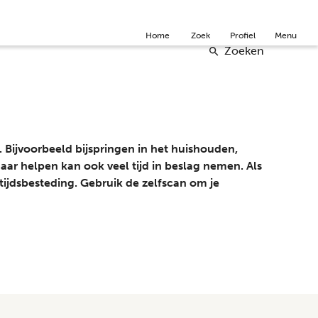
Community
Over ons
Doneer
English
Home
Zoek
Profiel
Menu
Zoeken
. Bijvoorbeeld bijspringen in het huishouden,
aar helpen kan ook veel tijd in beslag nemen. Als
e tijdsbesteding. Gebruik de zelfscan om je