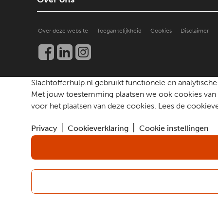
Goed voor jezelf zorgen
Een slachtoffer doorverwijzen
Hoe doen anderen het?
Over ons
Praktische ondersteuning
Over deze website
Toegankelijkheid
Cookies
Disclaimer
Beter leren helpen
Nieuws en publicaties
Kennis en onderzoek
Werken bij
Een slachtoffer helpen
Community
Contact
Slachtofferhulp.nl gebruikt functionele en analytis
Met jouw toestemming plaatsen we ook cookies van d
voor het plaatsen van deze cookies. Lees de cookieve
Privacy
Cookieverklaring
Cookie instellingen