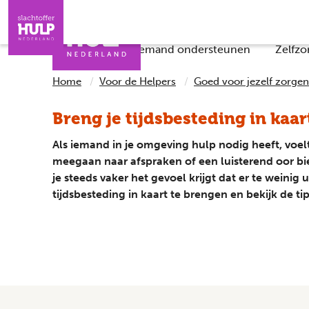
Direct naar de inhoud
Direct naar de contact
Slachtoffers
Jongeren
Iemand helpen
Professionals
Checklists
Iemand ondersteunen
Zelfzo
Home
Voor de Helpers
Goed voor jezelf zorgen
Breng je tijdsbesteding in kaar
Als iemand in je omgeving hulp nodig heeft, voel
meegaan naar afspraken of een luisterend oor bie
je steeds vaker het gevoel krijgt dat er te weinig 
tijdsbesteding in kaart te brengen en bekijk de t