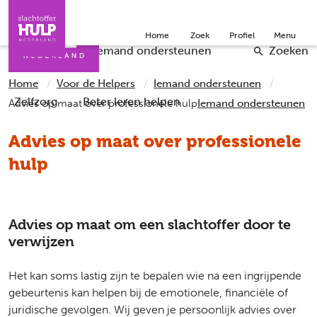
Direct naar de inhoud
Direct naar de contact
Slachtoffers
Jongeren
Community
Over ons
Home
Zoek
Profiel
Menu
Iemand helpen
Professionals
Doneer
English
Checklists
Iemand ondersteunen
Zoeken
Home
Voor de Helpers
Iemand ondersteunen
Zelfzorg
Beter leren helpen
Advies op maat over professionele hulp
Iemand ondersteunen
Advies op maat over professionele
hulp
Advies op maat om een slachtoffer door te
verwijzen
Het kan soms lastig zijn te bepalen wie na een ingrijpende
gebeurtenis kan helpen bij de emotionele, financiële of
juridische gevolgen. Wij geven je persoonlijk advies over