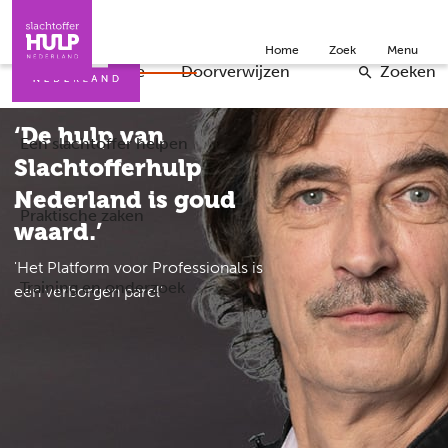
Direct naar de inhoud
Direct naar de contact
Slachtoffers
Jongeren
Community
Over ons
Home
Zoek
Menu
Iemand helpen
Professionals
Doneer
English
Wat is de situatie
Doorverwijzen
Zoeken
‘De hulp van
Een slachtoffer helpen
Slachtofferhulp
Nederland is goud
Praktische zaken
waard.’
'Het Platform voor Professionals is
Training en onderzoek
een verborgen parel'