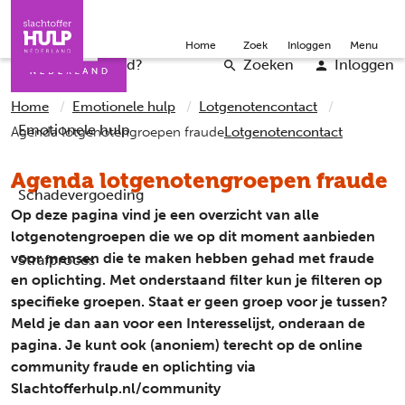
Direct naar de inhoud
Direct naar de contact
Slachtoffers
Jongeren
Community
Over ons
Doneer
Home
Zoek
Inloggen
Menu
Iemand helpen
Professionals
Word vrijwilliger
English
Wat is er gebeurd?
Zoeken
Inloggen
Home
Emotionele hulp
Lotgenotencontact
Emotionele hulp
Agenda lotgenotengroepen fraude
Lotgenotencontact
Agenda lotgenotengroepen fraude
Schadevergoeding
Op deze pagina vind je een overzicht van alle
lotgenotengroepen die we op dit moment aanbieden
voor mensen die te maken hebben gehad met fraude
Strafproces
en oplichting. Met onderstaand filter kun je filteren op
specifieke groepen. Staat er geen groep voor je tussen?
Meld je dan aan voor een Interesselijst, onderaan de
pagina. Je kunt ook (anoniem) terecht op de online
community fraude en oplichting via
Slachtofferhulp.nl/community