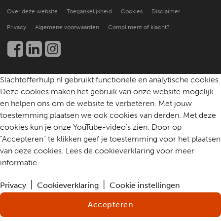
Over ons
Praktische ondersteuning
Over deze website
Toegankelijkheid
Cookies
Disclaimer
Beter leren helpen
Nieuws en publicaties
Kennis en onderzoek
Privacy
Algemene voorwaarden
Compliment of klacht?
Werken bij
Een slachtoffer helpen
Community
Contact
Slachtofferhulp.nl gebruikt functionele en analytische cookies.
Deze cookies maken het gebruik van onze website mogelijk
en helpen ons om de website te verbeteren. Met jouw
toestemming plaatsen we ook cookies van derden. Met deze
cookies kun je onze YouTube-video's zien. Door op
"Accepteren" te klikken geef je toestemming voor het plaatsen
van deze cookies. Lees de cookieverklaring voor meer
informatie.
Privacy
Cookieverklaring
Cookie instellingen
Accepteren