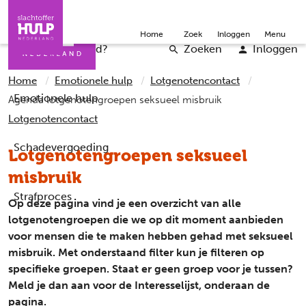
Direct naar de inhoud
Direct naar de contact
Slachtoffers
Jongeren
Community
Over ons
Doneer
Home
Zoek
Inloggen
Menu
Iemand helpen
Professionals
Word vrijwilliger
English
Wat is er gebeurd?
Zoeken
Inloggen
Home
Emotionele hulp
Lotgenotencontact
Emotionele hulp
Agenda lotgenotengroepen seksueel misbruik
Lotgenotencontact
Schadevergoeding
Lotgenotengroepen seksueel
misbruik
Strafproces
Op deze pagina vind je een overzicht van alle
lotgenotengroepen die we op dit moment aanbieden
voor mensen die te maken hebben gehad met seksueel
misbruik. Met onderstaand filter kun je filteren op
specifieke groepen. Staat er geen groep voor je tussen?
Meld je dan aan voor de Interesselijst, onderaan de
pagina.