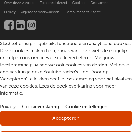
Praktische ondersteuning
Over deze website
Toegankelijkheid
Cookies
Disclaimer
Beter leren helpen
Nieuws en publicaties
Kennis en onderzoek
Privacy
Algemene voorwaarden
Compliment of klacht?
Werken bij
Een slachtoffer helpen
Community
Contact
Slachtofferhulp.nl gebruikt functionele en analytische cookies.
Deze cookies maken het gebruik van onze website mogelijk
en helpen ons om de website te verbeteren. Met jouw
toestemming plaatsen we ook cookies van derden. Met deze
cookies kun je onze YouTube-video's zien. Door op
"Accepteren" te klikken geef je toestemming voor het plaatsen
van deze cookies. Lees de cookieverklaring voor meer
informatie.
Privacy
Cookieverklaring
Cookie instellingen
Accepteren