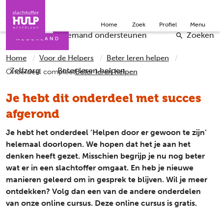
Direct naar de inhoud
Direct naar de contact
Slachtoffers
Jongeren
Community
Over ons
Home
Zoek
Profiel
Menu
Iemand helpen
Professionals
Doneer
English
Checklists
Iemand ondersteunen
Zoeken
Home
Voor de Helpers
Beter leren helpen
Zelfzorg
Beter leren helpen
Onderdeel compleet
Beter leren helpen
Je hebt dit onderdeel met succes
afgerond
Je hebt het onderdeel ‘Helpen door er gewoon te zijn’
helemaal doorlopen. We hopen dat het je aan het
denken heeft gezet. Misschien begrijp je nu nog beter
wat er in een slachtoffer omgaat. En heb je nieuwe
manieren geleerd om in gesprek te blijven. Wil je meer
ontdekken? Volg dan een van de andere onderdelen
van onze online cursus. Deze online cursus is gratis.