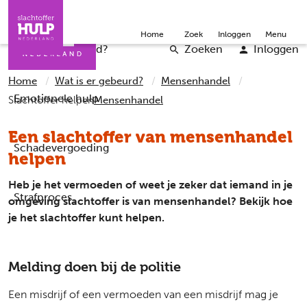
Direct naar de inhoud
Direct naar de contact
Slachtoffers
Jongeren
Community
Over ons
Doneer
Home
Zoek
Inloggen
Menu
Iemand helpen
Professionals
Word vrijwilliger
English
Wat is er gebeurd?
Zoeken
Inloggen
Home
Wat is er gebeurd?
Mensenhandel
Emotionele hulp
Slachtoffer helpen
Mensenhandel
Een slachtoffer van mensenhandel
Schadevergoeding
helpen
Heb je het vermoeden of weet je zeker dat iemand in je
Strafproces
omgeving slachtoffer is van mensenhandel? Bekijk hoe
je het slachtoffer kunt helpen.
Melding doen bij de politie
Een misdrijf of een vermoeden van een misdrijf mag je