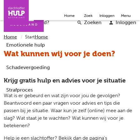
Direct naar de inhoud
Direct naar de contact
Slachtoffers
Jongeren
Community
Over ons
Doneer
Home
Zoek
Inloggen
Menu
Iemand helpen
Professionals
Word vrijwilliger
English
Wat is er gebeurd?
Zoeken
Inloggen
Home
Start
Home
Emotionele hulp
Wat kunnen wij voor je doen?
Schadevergoeding
Krijg gratis hulp en advies voor je situatie
Strafproces
Wat is er gebeurd en wat zijn voor jou de gevolgen?
Beantwoord een paar vragen voor advies en tips die
passen bij je situatie. Waar kun je zelf (online) mee aan de
slag? Wat staat je te wachten? Wat kunnen wij voor je
betekenen?
Help je een slachtoffer? Bekijk dan de pagina's