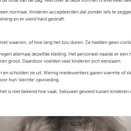
n de orde van de dag. Niet over al deze vormen is evenveel be
ereen normaal. Kinderen accepteerden dat zonder iets te zeggen
treng en er werd hard gestraft.
n niet waarom, of hoe lang het zou duren. Ze hadden geen con
egen allemaal dezelfde kleding. Het personeel naaide er een
en groot. Daardoor voelden veel kinderen zich eenzaam.
en scholden ze uit. Weinig medewerkers gaven warmte of steun
oor hun ‘slechte’ opvoeding.
het is niet bekend hoe vaak. Seksueel geweld tussen kinderen