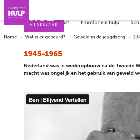
Direct naar de inhoud
Direct naar de contact
Slachtoffers
Jongeren
Iemand helpen
Professionals
Wat is er gebeurd?
Emotionele hulp
Sch
Home
Wat is er gebeurd?
Geweld in de jeugdzorg
19
1945-1965
Nederland was in wederopbouw na de Tweede Were
macht was ongelijk en het gebruik van geweld we