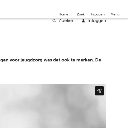
mmunity
Over ons
Doneer
Word vrijwilliger
English
Home
Zoek
Inloggen
Menu
Zoeken
Inloggen
ngen voor jeugdzorg was dat ook te merken. De