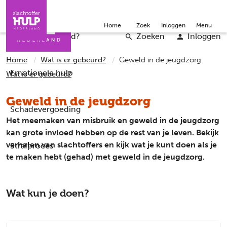
Direct naar de inhoud
Direct naar de contact
Slachtoffers
Jongeren
Community
Over ons
Doneer
Home
Zoek
Inloggen
Menu
Iemand helpen
Professionals
Word vrijwilliger
English
Wat is er gebeurd?
Zoeken
Inloggen
Home
Wat is er gebeurd?
Geweld in de jeugdzorg
Emotionele hulp
Wat is er gebeurd?
Geweld in de jeugdzorg
Schadevergoeding
Het meemaken van misbruik en geweld in de jeugdzorg
kan grote invloed hebben op de rest van je leven. Bekijk
verhalen van slachtoffers en kijk wat je kunt doen als je
Strafproces
te maken hebt (gehad) met geweld in de jeugdzorg.
Wat kun je doen?