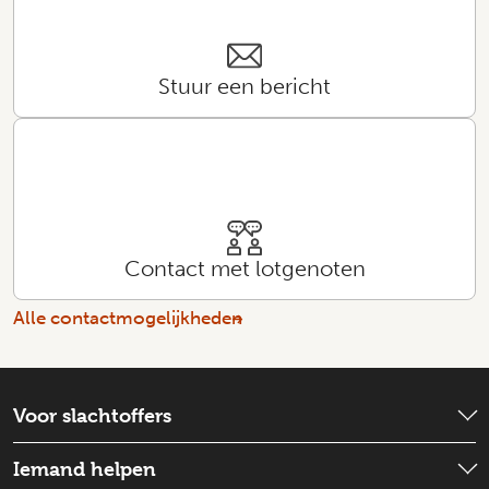
Stuur een bericht
Contact met lotgenoten
Alle contactmogelijkheden
Voor slachtoffers
Wat is er gebeurd?
Iemand helpen