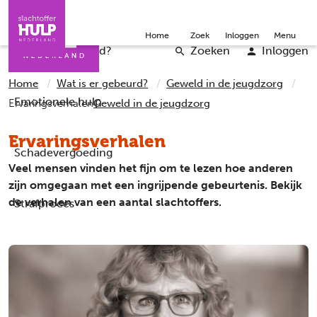
Direct naar de inhoud
Direct naar de contact
Slachtoffers
Jongeren
Community
Over ons
Doneer
Home
Zoek
Inloggen
Menu
Iemand helpen
Professionals
Word vrijwilliger
English
Wat is er gebeurd?
Zoeken
Inloggen
Home
Wat is er gebeurd?
Geweld in de jeugdzorg
Emotionele hulp
Ervaringsverhalen
Geweld in de jeugdzorg
Ervaringsverhalen
Schadevergoeding
Veel mensen vinden het fijn om te lezen hoe anderen
zijn omgegaan met een ingrijpende gebeurtenis. Bekijk
de verhalen van een aantal slachtoffers.
Strafproces