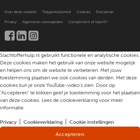
Hoe doen anderen het?
Over ons
Praktische ondersteuning
Over deze website
Toegankelijkheid
Cookies
Disclaimer
Beter leren helpen
Nieuws en publicaties
Kennis en onderzoek
Privacy
Algemene voorwaarden
Compliment of klacht?
Werken bij
Een slachtoffer helpen
Community
Contact
Slachtofferhulp.nl gebruikt functionele en analytische cookies.
Deze cookies maken het gebruik van onze website mogelijk
en helpen ons om de website te verbeteren. Met jouw
toestemming plaatsen we ook cookies van derden. Met deze
cookies kun je onze YouTube-video's zien. Door op
"Accepteren" te klikken geef je toestemming voor het plaatsen
van deze cookies. Lees de cookieverklaring voor meer
informatie.
Privacy
Cookieverklaring
Cookie instellingen
Accepteren