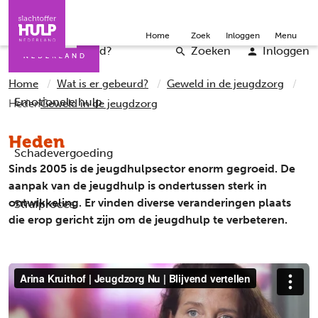
Direct naar de inhoud
Direct naar de contact
Slachtoffers
Jongeren
Community
Over ons
Doneer
Home
Zoek
Inloggen
Menu
Iemand helpen
Professionals
Word vrijwilliger
English
Wat is er gebeurd?
Zoeken
Inloggen
Home
Wat is er gebeurd?
Geweld in de jeugdzorg
Emotionele hulp
Heden
Geweld in de jeugdzorg
Heden
Schadevergoeding
Sinds 2005 is de jeugdhulpsector enorm gegroeid. De
aanpak van de jeugdhulp is ondertussen sterk in
ontwikkeling. Er vinden diverse veranderingen plaats
Strafproces
die erop gericht zijn om de jeugdhulp te verbeteren.