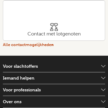
Contact met lotgenoten
Alle contactmogelijkheden
Voor slachtoffers
Wat is er gebeurd?
Iemand helpen
Emotionele hulp
Check wat je kunt doen
Voor professionals
Schadevergoeding
Iemand ondersteunen
Strafproces
Wat is de situatie
Over ons
Goed voor jezelf zorgen
Een slachtoffer doorverwijzen