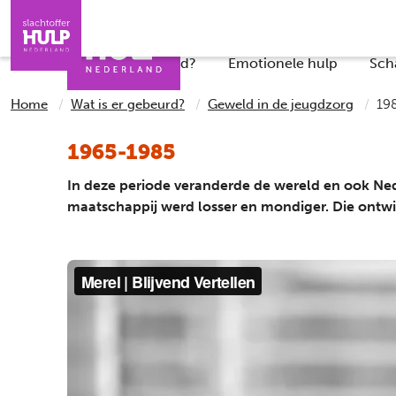
Direct naar de inhoud
Direct naar de contact
Slachtoffers
Jongeren
Iemand helpen
Professionals
Wat is er gebeurd?
Emotionele hulp
Sch
Home
Wat is er gebeurd?
Geweld in de jeugdzorg
19
1965-1985
In deze periode veranderde de wereld en ook Nede
maatschappij werd losser en mondiger. Die ontwik