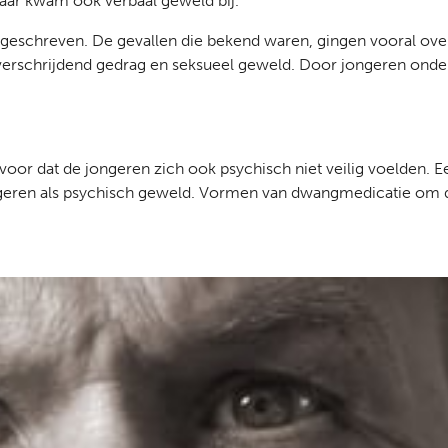
Daar kwam ook verbaal geweld bij.
geschreven. De gevallen die bekend waren, gingen vooral over 
verschrijdend gedrag en seksueel geweld. Door jongeren onde
oor dat de jongeren zich ook psychisch niet veilig voelden. E
ngeren als psychisch geweld. Vormen van dwangmedicatie om d