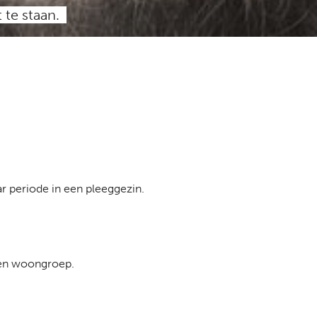
 te staan.
ar periode in een pleeggezin.
en woongroep.