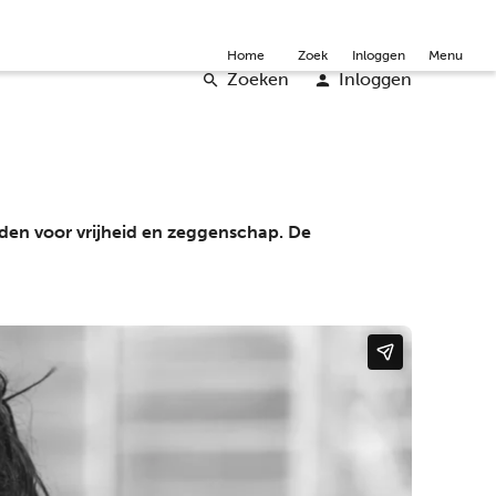
mmunity
Over ons
Doneer
Word vrijwilliger
English
Home
Zoek
Inloggen
Menu
Zoeken
Inloggen
jden voor vrijheid en zeggenschap. De