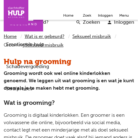
Direct naar de inhoud
Direct naar de contact
Slachtoffers
Jongeren
Community
Over ons
Doneer
Home
Zoek
Inloggen
Menu
Iemand helpen
Professionals
Word vrijwilliger
English
Wat is er gebeurd?
Zoeken
Inloggen
Home
Wat is er gebeurd?
Seksueel misbruik
Emotionele hulp
Grooming
Seksueel misbruik
Hulp na grooming
Schadevergoeding
Grooming wordt ook wel online kinderlokken
genoemd. We leggen uit wat grooming is en wat je kunt
doen als je te maken hebt met grooming.
Strafproces
Wat is grooming?
Grooming is digitaal kinderlokken. Een groomer is een
volwassene die online, bijvoorbeeld via social media,
contact legt met een minderjarige met als doel seksueel
misbruik. De groomer doet vaak alsof hij iemand anders is,