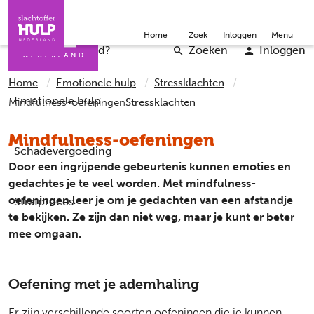
Direct naar de inhoud
Direct naar de contact
Slachtoffers
Jongeren
Community
Over ons
Doneer
Home
Zoek
Inloggen
Menu
Iemand helpen
Professionals
Word vrijwilliger
English
Wat is er gebeurd?
Zoeken
Inloggen
Home
Emotionele hulp
Stressklachten
Emotionele hulp
Mindfulness-oefeningen
Stressklachten
Mindfulness-oefeningen
Schadevergoeding
Door een ingrijpende gebeurtenis kunnen emoties en
gedachtes je te veel worden. Met mindfulness-
oefeningen leer je om je gedachten van een afstandje
Strafproces
te bekijken. Ze zijn dan niet weg, maar je kunt er beter
mee omgaan.
Oefening met je ademhaling
Er zijn verschillende soorten oefeningen die je kunnen