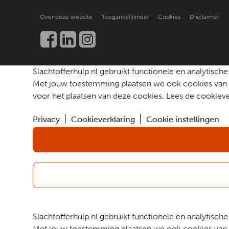
Hoe doen anderen het?
Over ons
Praktische ondersteuning
Over deze website
Toegankelijkheid
Cookies
Disclaimer
Beter leren helpen
Nieuws en publicaties
Kennis en onderzoek
Werken bij
Een slachtoffer helpen
Community
Contact
Slachtofferhulp.nl gebruikt functionele en analytis
Met jouw toestemming plaatsen we ook cookies van d
voor het plaatsen van deze cookies. Lees de cookieve
Privacy
Cookieverklaring
Cookie instellingen
Slachtofferhulp.nl gebruikt functionele en analytis
Met jouw toestemming plaatsen we ook cookies van d