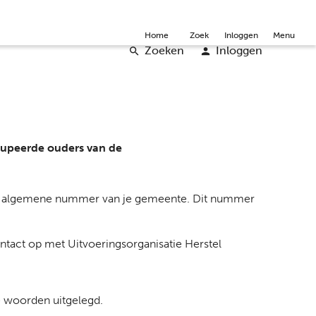
mmunity
Over ons
Doneer
Word vrijwilliger
English
Home
Zoek
Inloggen
Menu
Zoeken
Inloggen
edupeerde ouders van de
et algemene nummer van je gemeente. Dit nummer
tact op met Uitvoeringsorganisatie Herstel
 woorden uitgelegd.