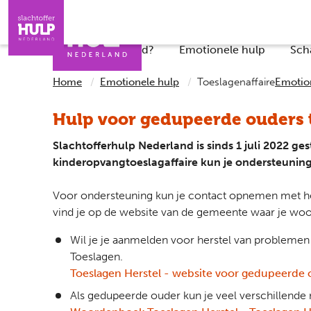
Direct naar de inhoud
Direct naar de contact
Slachtoffers
Jongeren
Iemand helpen
Professionals
Wat is er gebeurd?
Emotionele hulp
Sch
Home
Emotionele hulp
Toeslagenaffaire
Emotio
Hulp voor gedupeerde ouders 
Slachtofferhulp Nederland is sinds 1 juli 2022 
kinderopvangtoeslagaffaire kun je ondersteunin
Voor ondersteuning kun je contact opnemen met h
vind je op de website van de gemeente waar je woo
Wil je je aanmelden voor herstel van probleme
Toeslagen.
Toeslagen Herstel - website voor gedupeerde o
Als gedupeerde ouder kun je veel verschillen