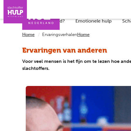
Direct naar de inhoud
Direct naar de contact
Slachtoffers
Jongeren
Iemand helpen
Professionals
Wat is er gebeurd?
Emotionele hulp
Sch
Home
Ervaringsverhalen
Home
Ervaringen van anderen
Voor veel mensen is het fijn om te lezen hoe and
slachtoffers.