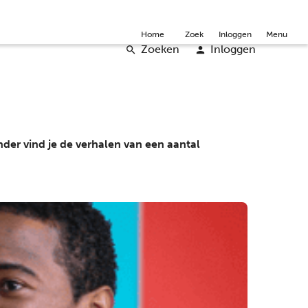
mmunity
Over ons
Doneer
Word vrijwilliger
English
Home
Zoek
Inloggen
Menu
Zoeken
Inloggen
der vind je de verhalen van een aantal