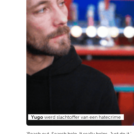
Yugo
werd slachtoffer van een hatecrime
'Reach out. Search help. It really helps. Just do it.'