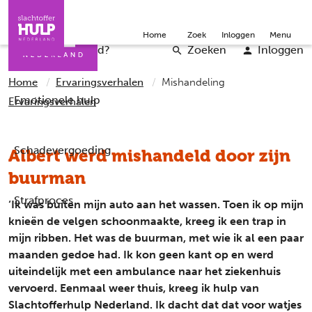
Direct naar de inhoud
Direct naar de contact
Slachtoffers
Jongeren
Community
Over ons
Doneer
Home
Zoek
Inloggen
Menu
Iemand helpen
Professionals
Word vrijwilliger
English
Wat is er gebeurd?
Zoeken
Inloggen
Home
Ervaringsverhalen
Mishandeling
Emotionele hulp
Ervaringsverhalen
Schadevergoeding
Albert werd mishandeld door zijn
buurman
Strafproces
‘Ik was buiten mijn auto aan het wassen. Toen ik op mijn
knieën de velgen schoonmaakte, kreeg ik een trap in
mijn ribben. Het was de buurman, met wie ik al een paar
maanden gedoe had. Ik kon geen kant op en werd
uiteindelijk met een ambulance naar het ziekenhuis
vervoerd. Eenmaal weer thuis, kreeg ik hulp van
Slachtofferhulp Nederland. Ik dacht dat dat voor watjes