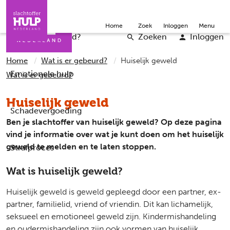
Direct naar de inhoud
Direct naar de contact
Slachtoffers
Jongeren
Community
Over ons
Doneer
Home
Zoek
Inloggen
Menu
Iemand helpen
Professionals
Word vrijwilliger
English
Wat is er gebeurd?
Zoeken
Inloggen
Home
Wat is er gebeurd?
Huiselijk geweld
Emotionele hulp
Wat is er gebeurd?
Huiselijk geweld
Schadevergoeding
Ben je slachtoffer van huiselijk geweld? Op deze pagina
vind je informatie over wat je kunt doen om het huiselijk
geweld te melden en te laten stoppen.
Strafproces
Wat is huiselijk geweld?
Huiselijk geweld is geweld gepleegd door een partner, ex-
partner, familielid, vriend of vriendin. Dit kan lichamelijk,
seksueel en emotioneel geweld zijn. Kindermishandeling
en oudermishandeling zijn ook vormen van huiselijk