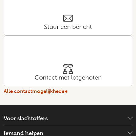
Stuur een bericht
Contact met lotgenoten
Alle contactmogelijkheden
Voor slachtoffers
Wat is er gebeurd?
Iemand helpen