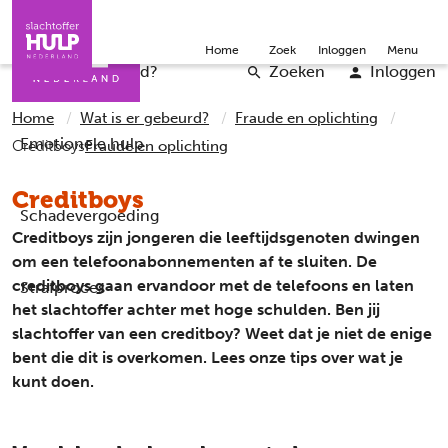
Direct naar de inhoud
Direct naar de contact
Slachtoffers
Jongeren
Community
Over ons
Doneer
Home
Zoek
Inloggen
Menu
Iemand helpen
Professionals
Word vrijwilliger
English
Wat is er gebeurd?
Zoeken
Inloggen
Home
Wat is er gebeurd?
Fraude en oplichting
Emotionele hulp
Creditboys
Fraude en oplichting
Creditboys
Schadevergoeding
Creditboys zijn jongeren die leeftijdsgenoten dwingen
om een telefoonabonnementen af te sluiten. De
creditboys gaan ervandoor met de telefoons en laten
Strafproces
het slachtoffer achter met hoge schulden. Ben jij
slachtoffer van een creditboy? Weet dat je niet de enige
bent die dit is overkomen. Lees onze tips over wat je
kunt doen.