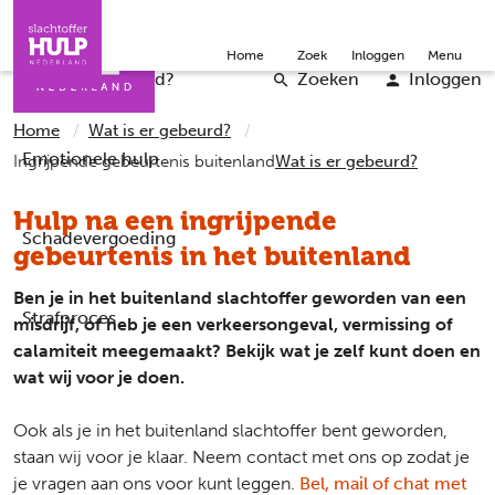
Direct naar de inhoud
Direct naar de contact
Slachtoffers
Jongeren
Community
Over ons
Doneer
Home
Zoek
Inloggen
Menu
Iemand helpen
Professionals
Word vrijwilliger
English
Wat is er gebeurd?
Zoeken
Inloggen
Home
Wat is er gebeurd?
Emotionele hulp
Ingrijpende gebeurtenis buitenland
Wat is er gebeurd?
Hulp na een ingrijpende
Schadevergoeding
gebeurtenis in het buitenland
Ben je in het buitenland slachtoffer geworden van een
Strafproces
misdrijf, of heb je een verkeersongeval, vermissing of
calamiteit meegemaakt? Bekijk wat je zelf kunt doen en
wat wij voor je doen.
Ook als je in het buitenland slachtoffer bent geworden,
staan wij voor je klaar. Neem contact met ons op zodat je
je vragen aan ons voor kunt leggen.
Bel, mail of chat met