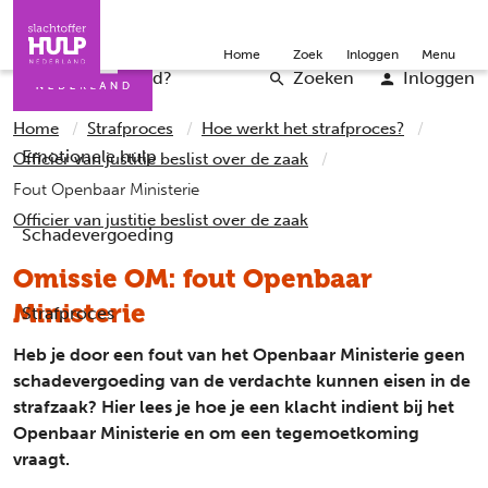
Direct naar de inhoud
Direct naar de contact
Slachtoffers
Jongeren
Community
Over ons
Doneer
Home
Zoek
Inloggen
Menu
Iemand helpen
Professionals
Word vrijwilliger
English
Wat is er gebeurd?
Zoeken
Inloggen
Home
Strafproces
Hoe werkt het strafproces?
Emotionele hulp
Officier van justitie beslist over de zaak
Fout Openbaar Ministerie
Officier van justitie beslist over de zaak
Schadevergoeding
Omissie OM: fout Openbaar
Ministerie
Strafproces
Heb je door een fout van het Openbaar Ministerie geen
schadevergoeding van de verdachte kunnen eisen in de
strafzaak? Hier lees je hoe je een klacht indient bij het
Openbaar Ministerie en om een tegemoetkoming
vraagt.