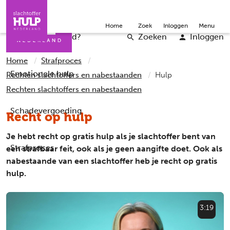
Direct naar de inhoud
Direct naar de contact
Slachtoffers
Jongeren
Community
Over ons
Doneer
Home
Zoek
Inloggen
Menu
Iemand helpen
Professionals
Word vrijwilliger
English
Wat is er gebeurd?
Zoeken
Inloggen
Home
Strafproces
Emotionele hulp
Rechten slachtoffers en nabestaanden
Hulp
Rechten slachtoffers en nabestaanden
Schadevergoeding
Recht op hulp
Je hebt recht op gratis hulp als je slachtoffer bent van
Strafproces
een strafbaar feit, ook als je geen aangifte doet. Ook als
nabestaande van een slachtoffer heb je recht op gratis
hulp.
3:19