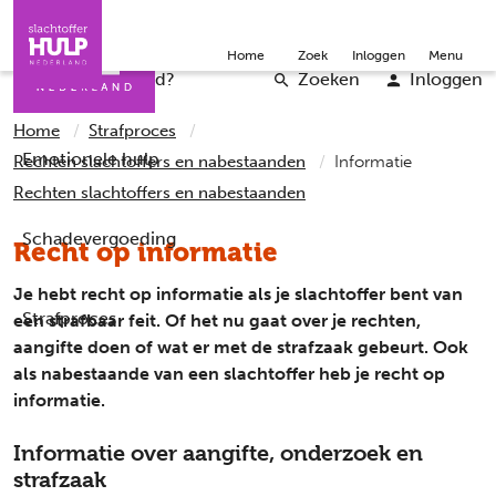
Direct naar de inhoud
Direct naar de contact
Slachtoffers
Jongeren
Community
Over ons
Doneer
Home
Zoek
Inloggen
Menu
Iemand helpen
Professionals
Word vrijwilliger
English
Wat is er gebeurd?
Zoeken
Inloggen
Home
Strafproces
Emotionele hulp
Rechten slachtoffers en nabestaanden
Informatie
Rechten slachtoffers en nabestaanden
Schadevergoeding
Recht op informatie
Je hebt recht op informatie als je slachtoffer bent van
Strafproces
een strafbaar feit. Of het nu gaat over je rechten,
aangifte doen of wat er met de strafzaak gebeurt. Ook
als nabestaande van een slachtoffer heb je recht op
informatie.
Informatie over aangifte, onderzoek en
strafzaak