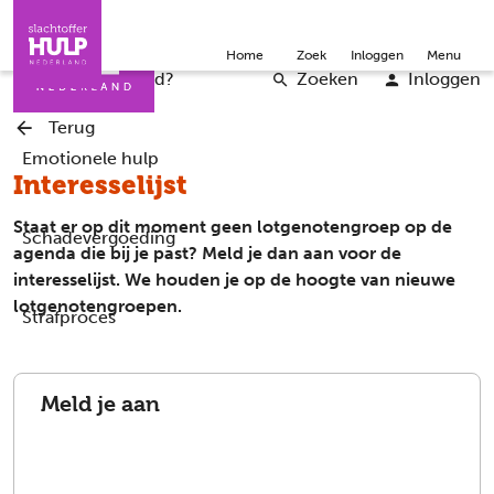
Direct naar de inhoud
Direct naar de contact
Slachtoffers
Jongeren
Community
Over ons
Doneer
Home
Zoek
Inloggen
Menu
Iemand helpen
Professionals
Word vrijwilliger
English
Wat is er gebeurd?
Zoeken
Inloggen
Terug
Emotionele hulp
Interesselijst
Staat er op dit moment geen lotgenotengroep op de
Schadevergoeding
agenda die bij je past? Meld je dan aan voor de
interesselijst. We houden je op de hoogte van nieuwe
lotgenotengroepen.
Strafproces
Meld je aan