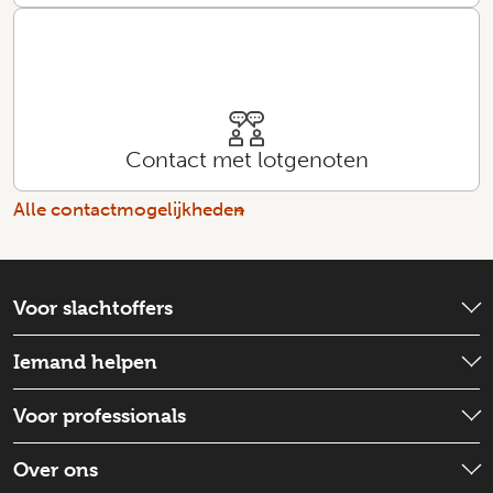
Contact met lotgenoten
Alle contactmogelijkheden
Voor slachtoffers
Wat is er gebeurd?
Iemand helpen
Emotionele hulp
Check wat je kunt doen
Voor professionals
Schadevergoeding
Iemand ondersteunen
Strafproces
Wat is de situatie
Over ons
Goed voor jezelf zorgen