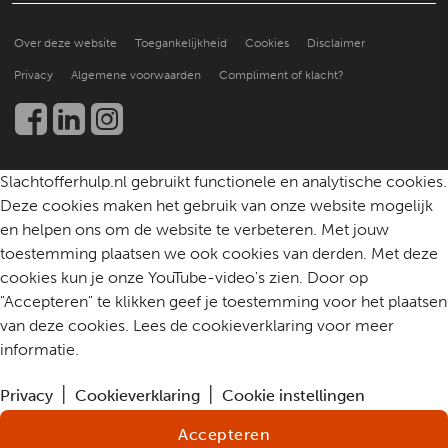
Een slachtoffer doorverwijzen
Hoe doen anderen het?
Over ons
Praktische ondersteuning
Over deze website
Toegankelijkheid
Cookies
Disclaimer
Beter leren helpen
Nieuws en publicaties
Kennis en onderzoek
Privacy
Algemene voorwaarden
Compliment of klacht?
Werken bij
Een slachtoffer helpen
Community
Contact
Slachtofferhulp.nl gebruikt functionele en analytische cookies.
Deze cookies maken het gebruik van onze website mogelijk
en helpen ons om de website te verbeteren. Met jouw
toestemming plaatsen we ook cookies van derden. Met deze
cookies kun je onze YouTube-video's zien. Door op
"Accepteren" te klikken geef je toestemming voor het plaatsen
van deze cookies. Lees de cookieverklaring voor meer
informatie.
Privacy
Cookieverklaring
Cookie instellingen
Accepteren