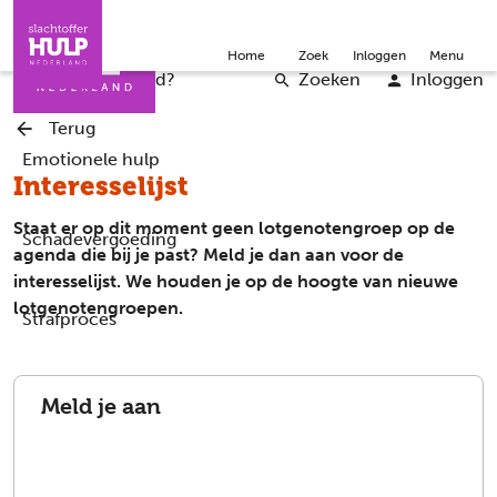
Direct naar de inhoud
Direct naar de contact
Slachtoffers
Jongeren
Community
Over ons
Doneer
Home
Zoek
Inloggen
Menu
Iemand helpen
Professionals
Word vrijwilliger
English
Wat is er gebeurd?
Zoeken
Inloggen
Terug
Emotionele hulp
Interesselijst
Staat er op dit moment geen lotgenotengroep op de
Schadevergoeding
agenda die bij je past? Meld je dan aan voor de
interesselijst. We houden je op de hoogte van nieuwe
lotgenotengroepen.
Strafproces
Meld je aan