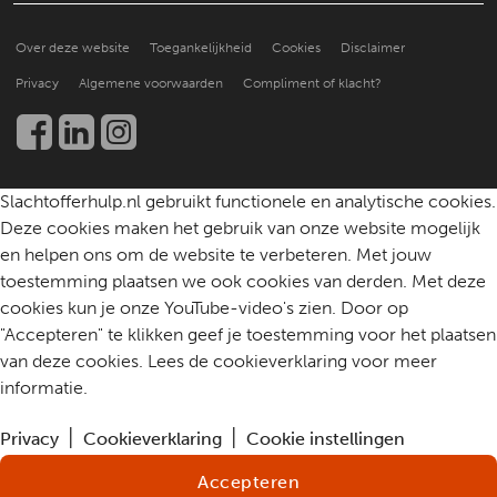
Een slachtoffer doorverwijzen
Hoe doen anderen het?
Over ons
Praktische ondersteuning
Over deze website
Toegankelijkheid
Cookies
Disclaimer
Beter leren helpen
Nieuws en publicaties
Kennis en onderzoek
Privacy
Algemene voorwaarden
Compliment of klacht?
Werken bij
Een slachtoffer helpen
Community
Contact
Slachtofferhulp.nl gebruikt functionele en analytische cookies.
Deze cookies maken het gebruik van onze website mogelijk
en helpen ons om de website te verbeteren. Met jouw
toestemming plaatsen we ook cookies van derden. Met deze
cookies kun je onze YouTube-video's zien. Door op
"Accepteren" te klikken geef je toestemming voor het plaatsen
van deze cookies. Lees de cookieverklaring voor meer
informatie.
Privacy
Cookieverklaring
Cookie instellingen
Accepteren