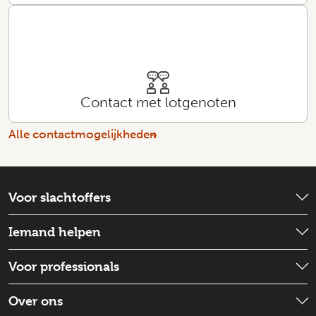
Contact met lotgenoten
Alle contactmogelijkheden
Voor slachtoffers
Wat is er gebeurd?
Iemand helpen
Emotionele hulp
Check wat je kunt doen
Voor professionals
Schadevergoeding
Iemand ondersteunen
Strafproces
Wat is de situatie
Over ons
Goed voor jezelf zorgen